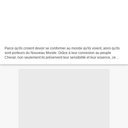
Parce qu'ils croient devoir se conformer au monde qu'ils voient, alors qu'ils
sont porteurs du Nouveau Monde. Grâce à leur connexion au peuple
Cheval, non seulement ils préservent leur sensibilité et leur essence, ce
pour quoi ils sont faits (même s'ils...