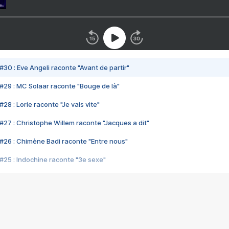
#30 : Eve Angeli raconte "Avant de partir"
#29 : MC Solaar raconte "Bouge de là"
28 : Lorie raconte "Je vais vite"
#27 : Christophe Willem raconte "Jacques a dit"
#26 : Chimène Badi raconte "Entre nous"
#25 : Indochine raconte "3e sexe"
#24 : Zaho raconte "C'est chelou"
#23 : Patrick Bruel raconte "Au café des délices"
#22 : Kyo raconte "Le chemin"