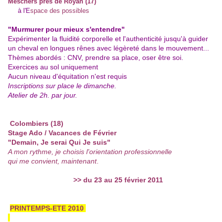
Meschers près de
Roy
an (17)
à l'
E
space des possibles
"Murmurer pour mieux s'entendre"
Expérimenter la fluidité corporelle et l'authenticité jusqu'à guider
un cheval en longues rênes avec légèreté dans le mouvement...
Thèmes abordés : CNV, prendre sa place, oser être soi.
Exercices au sol uniquement
Aucun niveau d'équitation n'est requis
Inscriptions sur place le dimanche.
Atelier de 2h. par jour.
Colombiers (18)
Stage Ado / Vacances de Février
"Demain, Je serai Qui Je suis"
A mon rythme, je choisis l'orientation professionnelle
qui me convient, maintenant
.
>> du 23 au 25 février
2011
PRINTEMPS-ETE 2010