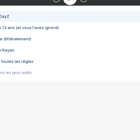
 DayZ
 a 13 ans (et vous l'avez ignoré)
e (littéralement)
im Rayan
 toutes les règles
s les jeux vidéo
us choquant de Rockstar ? - Le scandale BULLY
e plus moche de Steam
du RÊVE tourne au CAUCHEMAR
pendant 8 heures
it… à tort
umiliés par un jeu vidéo